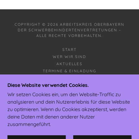
COPYRIGHT © 2026 ARBEITSKREIS OBERBAYERN
DER SCHWERBEHINDERTENVERTRETUNGEN –
ALLE RECHTE VORBEHALTEN.
START
WER WIR SIND
AKTUELLES
TERMINE & EINLADUNG
HILFREICHE LINKS
Diese Website verwendet Cookies.
THEMA: BARRIEREFREIHEIT
PETITIONEN
Wir setzen Cookies ein, um den Website-Traffic zu
DATENSCHUTZERKLÄRUNG
analysieren und dein Nutzererlebnis für diese Website
IMPRESSUM / KONTAKT
zu optimieren. Wenn du Cookies akzeptierst, werden
deine Daten mit denen anderer Nutzer
zusammengeführt.
UNTERSTÜTZT VON